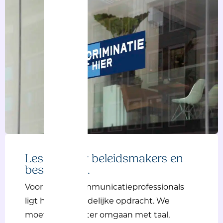
Lessen
voor
beleidsmakers
en
bestuurders.
Voor
ons
als
communicatieprofessionals
ligt
hier
een
duidelijke
opdracht
. We
moeten
bewuster
omgaan
met taal,