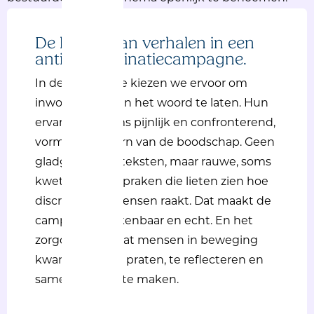
De
kracht
van
verhalen
in
een
anti-
discriminatiecampagne.
In de
campagne
kiezen
we
ervoor
om
inwoners
zelf
aan het
woord
te laten. Hun
ervaringen
,
soms
pijnlijk
en
confronterend
,
vormden
de kern
van
de
boodschap
. Geen
gladgestreken
teksten
, maar
rauwe
,
soms
kwetsende
uitspraken
die
lieten
zien
hoe
discriminatie
mensen
raakt
. Dat
maakt
de
campagne
herkenbaar
en
echt
. En het
zorgde
ervoor
dat
mensen
in
beweging
kwamen
: om te
praten
, te
reflecteren
en
samen
verschil
te
maken
.