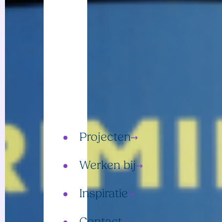
Events
Creatie
Gedragsverandering
Omgevingscommunicatie
Detachering
Projecten
Werken bij
Inspiratie