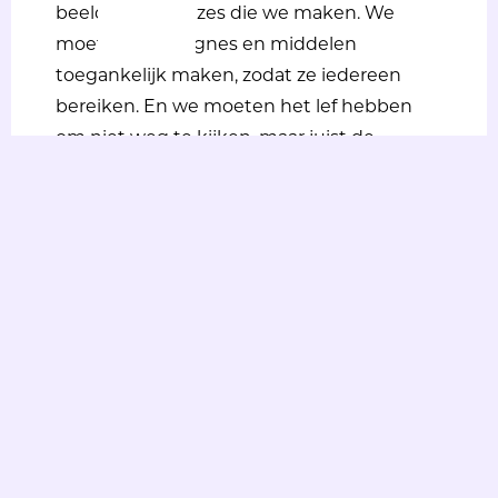
beelden
en
keuzes
die we
maken
. We
moeten
campagnes
en
middelen
toegankelijk
maken
,
zodat
ze
iedereen
bereiken
. En we
moeten
het
lef
hebben
om
niet
weg
te
kijken
, maar
juist
de
verhalen
te
vertellen
die
ertoe
doen
.
Voor
beleidsmakers
en
bestuurders
betekent
dit
:
inclusie
begint
niet
bij
een
eenmalige
actie
, maar
bij
beleid
en
uitvoering
waarin
iedereen
mee
kan
doen
.