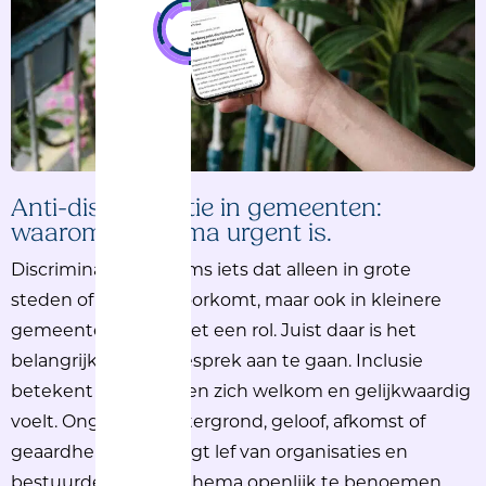
Anti-discriminatie in gemeenten:
waarom dit thema urgent is.
Discriminatie lijkt soms iets dat alleen in grote
steden of ver weg voorkomt, maar ook in kleinere
gemeenten speelt het een rol.
Juist
daar
is het
belangrijk
om het
gesprek
aan te
gaan
.
Inclusie
betekent
dat
iedereen
zich
welkom
en
gelijkwaardig
voelt. O
ngeacht
achtergrond
,
geloof
,
afkomst
of
geaardheid
. Het
vraagt
lef
van
organisaties
en
bestuurders
om
dit
thema
openlijk
te
benoemen
.