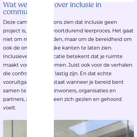
Wat we
leerden
over
inclusie
in
communicatie.
Deze
campagne
liet
ons
zien
dat
inclusie
geen
project is, maar
een
voortdurend
leerproces
. Het
gaat
niet
om
mooie
woorden
, maar om de
bereidheid
om
ook
de
ongemakkelijke
kanten
te laten
zien
.
Inclusieve
communicatie
betekent
dat
je
ruimte
maakt
voor
a
lle
stemmen. J
uist
ook
voor
de
verhalen
die
confronterend
of
lastig
zijn
. En
dat
echte
vooruitgang
pas
ontstaat
wanneer
je
bereid
bent
samen
te
leren
, met
inwoners
,
organisaties
en
partners,
zodat
iedereen
zich
gezien
en
gehoord
voelt
.