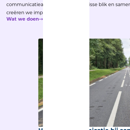
communicatieadviseurs
zijn jouw frisse blik en same
creëren we impact.
Wat we doen