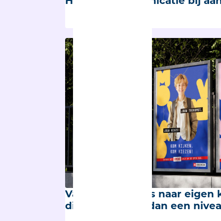
Heldere communicatie bij aa
Van schooladvies naar eigen 
die verder gaat dan een nivea