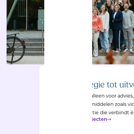
Van strategie tot uitv
We zijn er niet alleen voor advie
communicatiemiddelen
zoals vi
we communicatie die verbindt é
Bekijk alle projecten