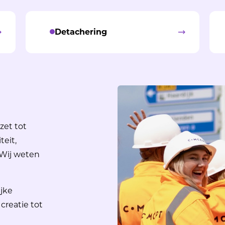
Detachering
zet tot
teit,
 Wij weten
ijke
n
creatie
tot