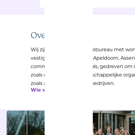
Over ons
Wij zijn een communicatiebureau met wort
vestigingen in Enschede, Apeldoorn, Asse
communicatieprofessionals, gedreven om 
zoals overheden en maatschappelijke organi
zoals aannemers en infrabedrijven.
Wie we zijn