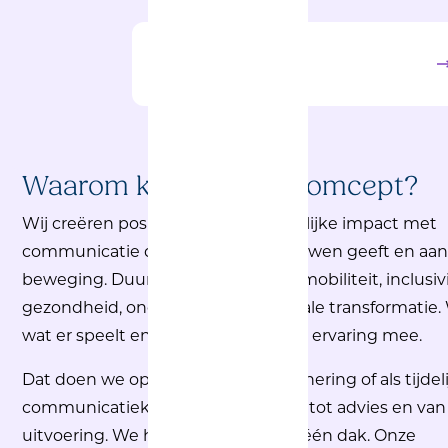
Creatie
Waarom kiezen voor Comcept?
Wij creëren positieve maatschappelijke impact met
communicatie
die verbindt, vertrouwen geeft en aan
beweging. Duurzaamheid, wonen, mobiliteit, inclusivi
gezondheid, ondermijning en digitale transformatie.
wat er speelt en brengen kennis en ervaring mee.
Dat doen we op projectbasis,
detachering
of als
tijdel
communicatiekracht
. Van strategie tot advies en va
uitvoering. We hebben alles onder één dak.
Onze