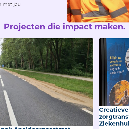
n met jou
Projecten
die impact maken.
Creatiev
zorgtrans
Ziekenhu