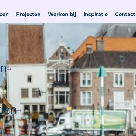
oen
Projecten
Werken bij
Inspiratie
Contact
jn
oen