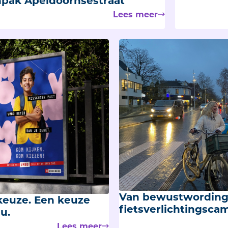
npak Apeldoornsestraat
Lees meer
Van bewustwording 
keuze. Een keuze
fietsverlichtingsca
u.
Lees meer