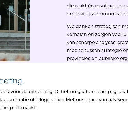
die raakt én resultaat ople
omgevingscommunicatie
We denken strategisch me
verhalen en zorgen voor ui
van scherpe analyses, crea
moeite tussen strategie e
provincies en publieke or
oering.
s, ook voor de uitvoering. Of het nu gaat om
campagnes
,
deo, animatie of infographics. Met ons team van adviseu
n impact maakt.