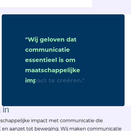
Wij geloven dat
communicatie
essentieel is om
maatschappelijke
impact te creëren.
 in
tschappelijke impact met
communicatie
die
ft en aanzet tot beweging. Wij maken communicatie