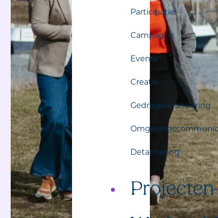
Participatie
Campagne
Events
Creatie
Gedragsverandering
Omgevingscommunic
Detachering
Projecten