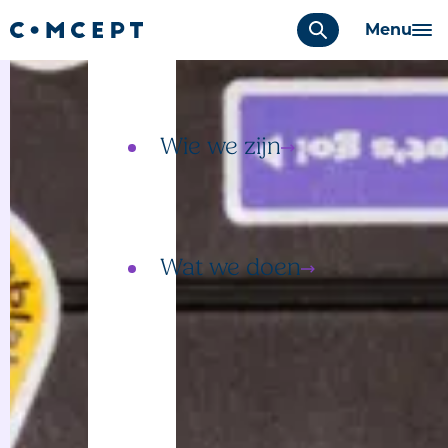
Menu
Wie we zijn
Ons team
Wat we doen
Communicatie
Participatie
Campagne