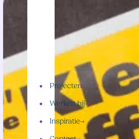
Events
Creatie
Gedragsverandering
Omgevingscommunicatie
Detachering
Projecten
Werken bij
Inspiratie