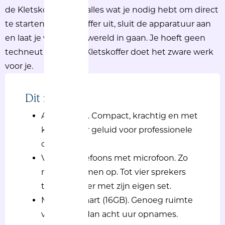
de Kletskoffer heeft alles wat je nodig hebt om direct
te starten. Pak de koffer uit, sluit de apparatuur aan
en laat je verhaal de wereld in gaan. Je hoeft geen
techneut te zijn, de Kletskoffer doet het zware werk
voor je.
Dit zit erin:
Audiomixer. Compact, krachtig en met
kraakhelder geluid voor professionele
opnames.
Vier koptelefoons met microfoon. Zo
neem je samen op. Tot vier sprekers
tegelijk, ieder met zijn eigen set.
Micro SD-kaart (16GB). Genoeg ruimte
voor meer dan acht uur opnames.