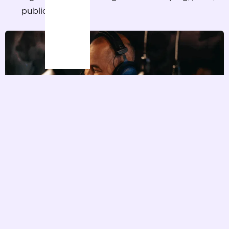
publiceer.
Vertel je verhaal. Zonder
drempels
Met de Kletskoffer breng je jouw ideeën tot leven.