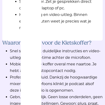
SD-kaar lezer. Zet je gesprekken direct
over naar je laptop of pc.
Handleiding en video-uitleg. Binnen
enkele minuten weet je precies wat je
moet doen.
Waarom kiezen voor de Kletskoffer?
Snel starten. Met duidelijke instructies en video-
uitleg zit je in no-time achter de microfoon.
Mobiel. Neem de koffer overal mee naartoe. Je
hebt alleen een stopcontact nodig.
Professioneel geluid. Dankzij de hoogwaardige
mixer en koptelefoons klinkt je podcast alsof
deze in een studio is opgenomen.
Gebruiksvriendelijk. Geen losse onderdelen, geen
ingewikkelde instellingen. Gewoon: plug, praat,