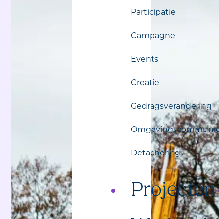
Participatie
Campagne
Events
Creatie
Gedragsverandering
Omgevingscommunic
Detachering
Projecten